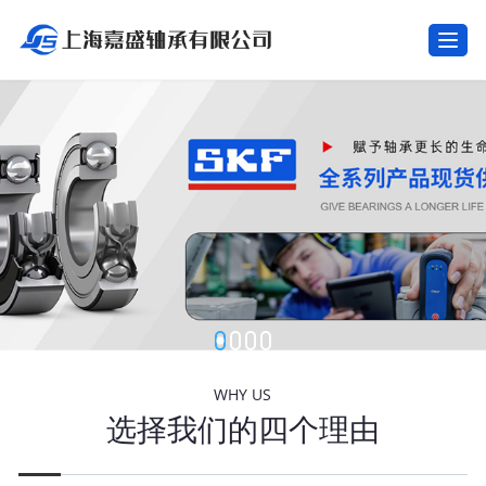
T
o
g
g
l
e
n
a
v
i
g
a
t
i
o
n
WHY US
选择我们的四个理由