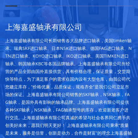
上海嘉盛轴承有限公司
上海嘉盛轴承有限公司长期销售各大品牌进口轴承，美国timken轴
承、瑞典SKF进口轴承、日本NSK进口轴承、德国FAG进口轴承、N
TN进口轴承、KOYO进口轴承、IKO进口轴承、美国TIMKEN进口
轴承、韩国轴承KBC等各国品牌轴承。上海嘉盛轴承有限公司所经
营的产品全部由国外直接供货，具有价格合理，保证质量，交货期
快等特点，为了满足客户的需求在国内设有大型仓库，由我公司代
您建立库存，“价格优廉，品质保证，规格齐全”是我们公司立足市
场的保证。上海嘉盛轴承有限公司销售的SKF轴承，NSK轴承，FA
G轴承，是国外具有影响的轴承品牌。上海嘉盛轴承有限公司提供
各种SKF轴承，NSK轴承，FAG轴承型号的库存，欢迎新老客户进
行交流。上海嘉盛轴承有限公司真诚的希望与社会各界同仁携手共
创美好未来，愿我们明天更好！ 上海嘉盛轴承有限公司秉承“质量
是未来，服务是信誉，创新是动力，合作是财富”的理念上海嘉盛轴