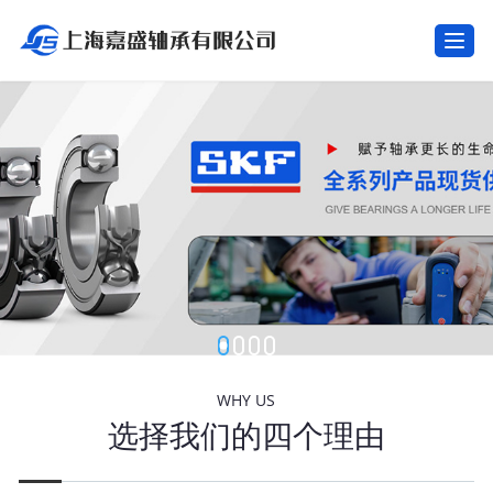
T
o
g
g
l
e
n
a
v
i
g
a
t
i
o
n
WHY US
选择我们的四个理由