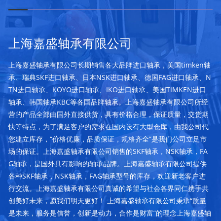
上海嘉盛轴承有限公司
上海嘉盛轴承有限公司长期销售各大品牌进口轴承，美国timken轴
承、瑞典SKF进口轴承、日本NSK进口轴承、德国FAG进口轴承、N
TN进口轴承、KOYO进口轴承、IKO进口轴承、美国TIMKEN进口
轴承、韩国轴承KBC等各国品牌轴承。上海嘉盛轴承有限公司所经
营的产品全部由国外直接供货，具有价格合理，保证质量，交货期
快等特点，为了满足客户的需求在国内设有大型仓库，由我公司代
您建立库存，“价格优廉，品质保证，规格齐全”是我们公司立足市
场的保证。上海嘉盛轴承有限公司销售的SKF轴承，NSK轴承，FA
G轴承，是国外具有影响的轴承品牌。上海嘉盛轴承有限公司提供
各种SKF轴承，NSK轴承，FAG轴承型号的库存，欢迎新老客户进
行交流。上海嘉盛轴承有限公司真诚的希望与社会各界同仁携手共
创美好未来，愿我们明天更好！ 上海嘉盛轴承有限公司秉承“质量
是未来，服务是信誉，创新是动力，合作是财富”的理念上海嘉盛轴