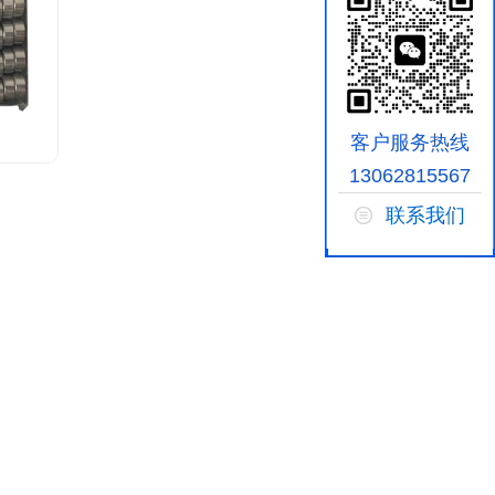
客户服务热线
13062815567
联系我们