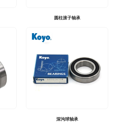
圆柱滚子轴承
深沟球轴承