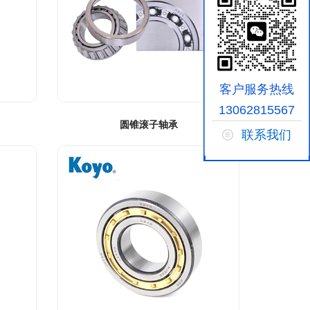
客户服务热线
13062815567
圆锥滚子轴承
联系我们