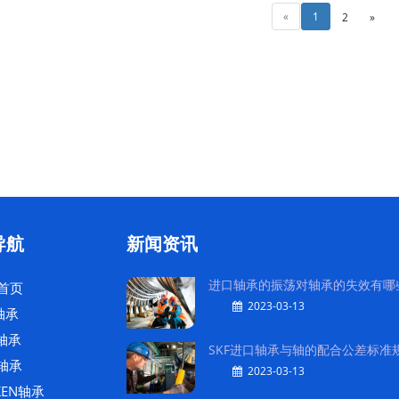
«
1
2
»
导航
新闻资讯
进口轴承的振荡对轴承的失效有哪
首页
2023-03-13
轴承
轴承
SKF进口轴承与轴的配合公差标准
轴承
2023-03-13
KEN轴承