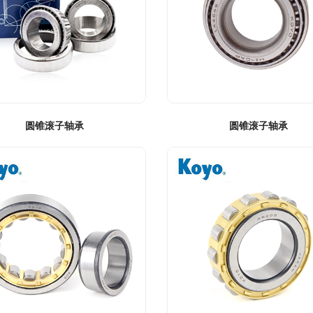
圆锥滚子轴承
圆锥滚子轴承